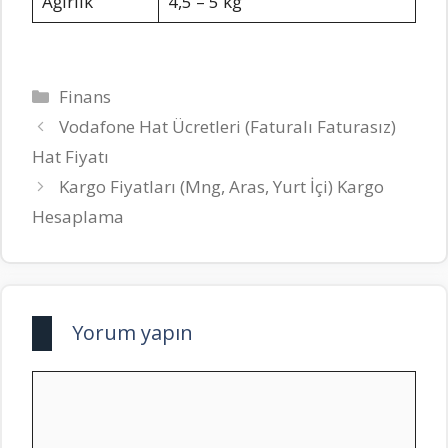
Ağırlık
4,5 – 5 kg
Kategoriler
Finans
Vodafone Hat Ücretleri (Faturalı Faturasız)
Hat Fiyatı
Kargo Fiyatları (Mng, Aras, Yurt İçi) Kargo
Hesaplama
Yorum yapın
Yorum