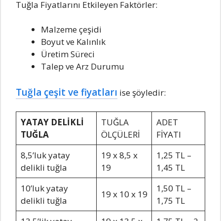
Tuğla Fiyatlarını Etkileyen Faktörler:
Malzeme çeşidi
Boyut ve Kalınlık
Üretim Süreci
Talep ve Arz Durumu
Tuğla çeşit ve fiyatları
ise şöyledir:
YATAY DELİKLİ
TUĞLA
ADET
TUĞLA
ÖLÇÜLERİ
FİYATI
8,5’luk yatay
19 x 8,5 x
1,25 TL –
delikli tuğla
19
1,45 TL
10’luk yatay
1,50 TL –
19 x 10 x 19
delikli tuğla
1,75 TL