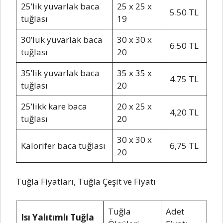
25’lik yuvarlak baca
25 x 25 x
5.50 TL
tuğlası
19
30’luk yuvarlak baca
30 x 30 x
6.50 TL
tuğlası
20
35’lik yuvarlak baca
35 x 35 x
4.75 TL
tuğlası
20
25’likk kare baca
20 x 25 x
4,20 TL
tuğlası
20
30 x 30 x
Kalorifer baca tuğlası
6,75 TL
20
Tuğla Fiyatları, Tuğla Çeşit ve Fiyatı
Tuğla
Adet
Isı Yalıtımlı Tuğla