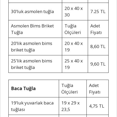
20 x 40 x
30’luk asmolen tuğla
7.25 TL
30
Asmolen Bims Briket
Tuğla
Adet
Tuğla
Ölçüleri
Fiyatı
20’lik asmolen bims
20 x 40 x
8,60 TL
briket tuğla
19
25’lik asmolen bims
25 x 40 x
9,60 TL
briket tuğla
19
Tuğla
Adet
Baca Tuğla
Ölçüleri
Fiyatı
19’luk yuvarlak baca
19 x 29 x
4,75 TL
tuğlası
23,5