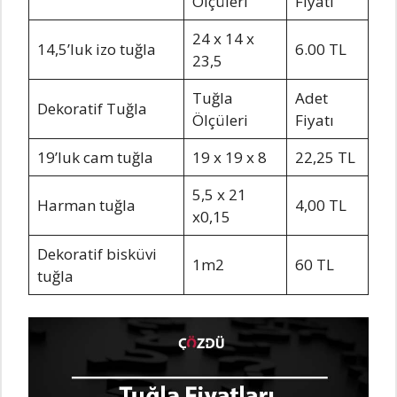
Ölçüleri
Fiyatı
24 x 14 x
14,5’luk izo tuğla
6.00 TL
23,5
Tuğla
Adet
Dekoratif Tuğla
Ölçüleri
Fiyatı
19’luk cam tuğla
19 x 19 x 8
22,25 TL
5,5 x 21
Harman tuğla
4,00 TL
x0,15
Dekoratif bisküvi
1m2
60 TL
tuğla