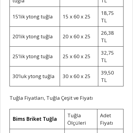
tuğla
TL
18,75
15’lik ytong tuğla
15 x 60 x 25
TL
26,38
20’lik ytong tuğla
20 x 60 x 25
TL
32,75
25’lik ytong tuğla
25 x 60 x 25
TL
39,50
30’luk ytong tuğla
30 x 60 x 25
TL
Tuğla Fiyatları, Tuğla Çeşit ve Fiyatı
Tuğla
Adet
Bims Briket Tuğla
Ölçüleri
Fiyatı