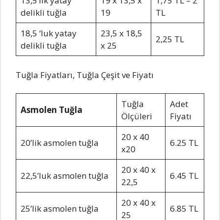
13,5’lik yatay
19 x 13,5 x
1,75 TL – 2
delikli tuğla
19
TL
18,5 ‘luk yatay
23,5 x 18,5
2,25 TL
delikli tuğla
x 25
Tuğla Fiyatları, Tuğla Çeşit ve Fiyatı
Tuğla
Adet
Asmolen Tuğla
Ölçüleri
Fiyatı
20 x 40
20’lik asmolen tuğla
6.25 TL
x20
20 x 40 x
22,5’luk asmolen tuğla
6.45 TL
22,5
20 x 40 x
25’lik asmolen tuğla
6.85 TL
25