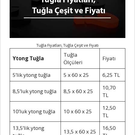
Tuğla Fiyatları, Tuğla Çeşit ve Fiyatı
Tuğla
Ytong Tuğla
Fiyatı
Ölçüleri
5’lik ytong tuğla
5 x 60 x 25
6,25 TL
10,70
8,5’luk ytong tuğla
8,5 x 60 x 25
TL
12,50
10’luk ytong tuğla
10 x 60 x 25
TL
13,5’lik ytong
16,50
13,5 x 60 x 25